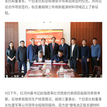
圣比和董事长、个旧圣比和总经理张平伟等出席签约仪式，共同见
证合作项目签约，标志着超频三布局新能源材料领域迈上了新征
程。
9日下午，红河州委书记赵瑞君率红河党政代表团莅临我司参观考
察，实地参观我司生产经营情况，超频三董事长、个旧圣比和董事
长杜建军等公司领导全程陪同接待，双方就“锂电池正极关键材料