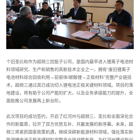
个旧圣比和作为超频三控股子公司，是国内最早进入锂离子电池材
料领域研究、生产和销售的高新技术企业之一，拥有“废旧锂离子
电池材料综合回收利用→前驱体/碳酸锂→正极材料”完整产业链技
术，超频三通过其已成功切入锂电池正极关键材料领域。项目的落
地建设，将有助于公司产能的扩大，以及业务承接能力的提升，全
面助推公司发展再上新台阶。
此次项目的成功签约，开启了红河州与超频三、圣比和全面深化合
作的新篇章，拉开了双方优势互补、共赢发展的新序幕。未来，超
频三将紧抓国家政策机遇，继续深耕新能源材料领域，强化落实新
能源锂电池正极关键材料完整产业链战略布局，为红河州建设新兴