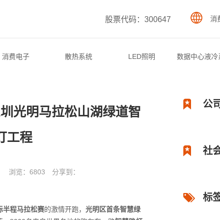
消
股票代码：300647
消费电子
散热系统
LED照明
数据中心液冷
公
深圳光明马拉松山湖绿道智
灯工程
社
浏览：6803
分享到：
标
际半程马拉松赛
的激情开跑，
光明区首条智慧绿