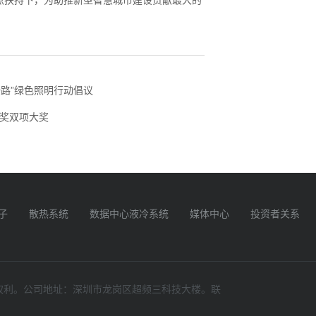
点扶持下，为助推新型智慧城市建设贡献最大的
路”绿色照明行动倡议
创奖双项大奖
子
散热系统
数据中心液冷系统
媒体中心
投资者关系
一切权利。公司地址：深圳市龙岗区超频三科技大楼。联