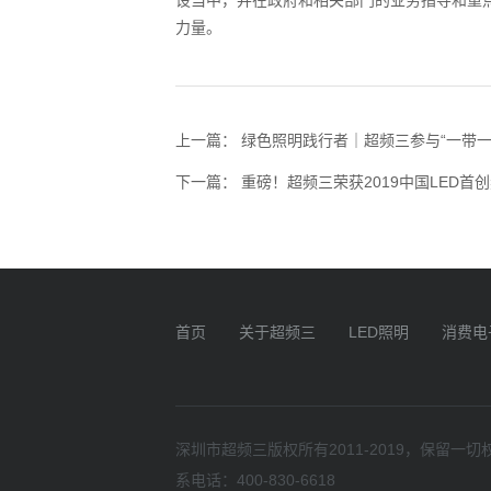
设当中，并在政府和相关部门的业务指导和重
力量。
上一篇：
绿色照明践行者｜超频三参与“一带一
下一篇：
重磅！超频三荣获2019中国LED首
首页
关于超频三
LED照明
消费电
深圳市超频三版权所有2011-2019，保留
系电话：400-830-6618